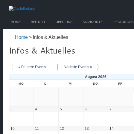
HOME
BEITRITT
ÜBER UNS
STANDORTE
LEISTUNGS
Home
> Infos & Aktuelles
Infos & Aktuelles
« Frühere Events
Nächste Events »
August 2026
MO
DI
MI
DO
FR
3
4
5
6
7
10
11
12
13
14