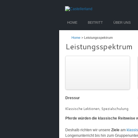
HOME
BEITRITT
ÜBER UNS
Home
> Leistungsspektrum
Leistungsspektrum
Dressur
Klassische Lektionen, Spezialschulung
Pferde würden die klassische Reitweise 
Deshalb richten wir unsere
Ziele
am
klassi
Longenunterricht bis hin zum Gruppenunter