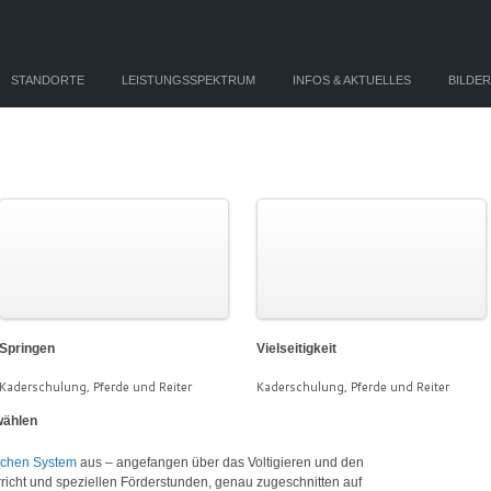
STANDORTE
LEISTUNGSSPEKTRUM
INFOS & AKTUELLES
BILDE
Springen
Vielseitigkeit
Kaderschulung, Pferde und Reiter
Kaderschulung, Pferde und Reiter
wählen
schen System
aus – angefangen über das Voltigieren und den
richt und speziellen Förderstunden, genau zugeschnitten auf