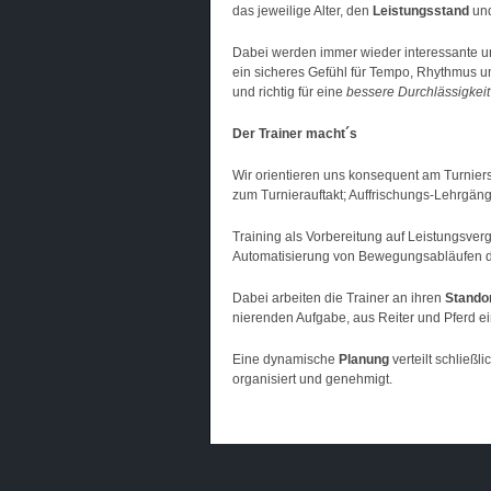
das jeweilige Alter, den
Leistungsstand
und
Dabei werden immer wieder interessante u
ein sicheres Gefühl für Tempo, Rhythmus und
und richtig für eine
bessere Durchlässigkeit
Der Trainer macht´s
Wir orientieren uns konsequent am Turnie
zum Turnierauftakt; Auffrischungs-Lehrgän
Training als Vorbereitung auf Leistungsver
Automatisierung von Bewegungsabläufen du
Dabei arbeiten die Trainer an ihren
Stando
nierenden Aufgabe, aus Reiter und Pferd e
Eine dynamische
Planung
verteilt schließl
organisiert und genehmigt.