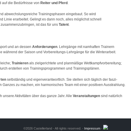
 auf die Bedürfnisse von
Reiter und Pferd
.
nd abwechslungsreiche Trainingsphasen eingebaut. So wird
 Linie erarbeitet. Gelingt es dann noch, alles möglichst schnell
zusammenzubringen,
ist das für uns
Talent
.
rsport und an dessen
Anforderungen
. Lehrgänge mit namhaften Trainern
ge während der Saison und Vorbereitungs-Lehrgänge für die Winterarbeit.
gleiche;
Trainieren
als zielgerichtete und planmäßige Wettkampfvorbereitung;
rch erstellen von Trainingsprogrammen und Trainingsplänen.
rten
selbständig und eigenverantwortlich. Sie stellen sich täglich der faszi-
in Ganzes zu machen, ein harmonisches Team mit einer positiven Ausstrahlung.
ich unsere Aktivitäten über das ganze Jahr. Alle
Veranstaltungen
sind natürlich
©2026 Castellerland - All rights reserved.
-
Impressum
-